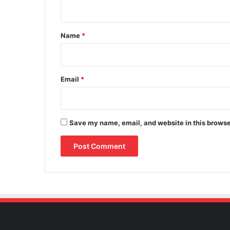
n
t
*
Name
*
Email
*
Save my name, email, and website in this browse