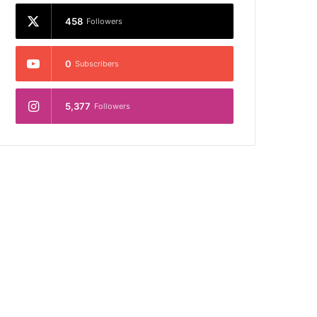
458
Followers
0
Subscribers
5,377
Followers