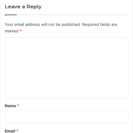
Leave a Reply
Your email address will not be published.
Required fields are
marked
*
C
o
m
m
e
n
t
*
Name
*
Email
*