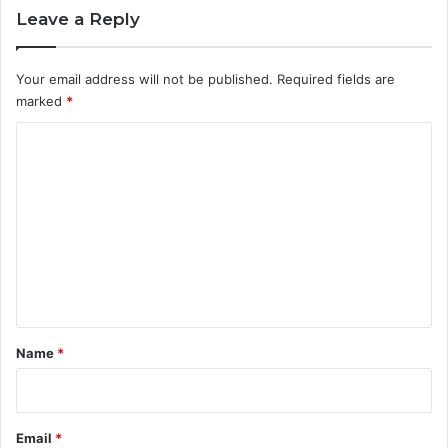
Leave a Reply
Your email address will not be published.
Required fields are
marked
*
C
o
m
m
e
n
t
*
Name
*
Email
*