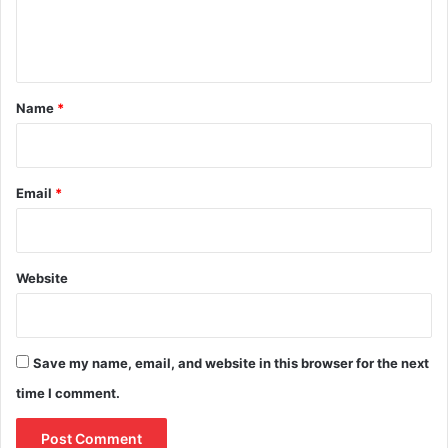
e
n
t
*
Name
*
Email
*
Website
Save my name, email, and website in this browser for the next
time I comment.