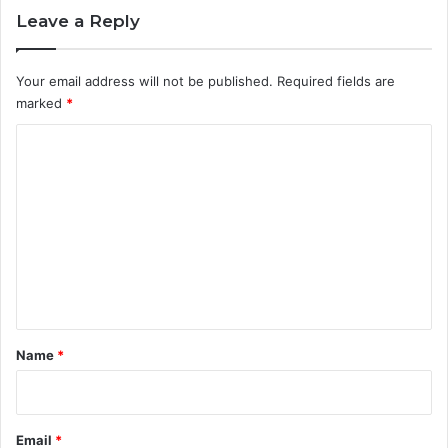
Leave a Reply
Your email address will not be published.
Required fields are
marked
*
C
o
m
m
e
n
t
*
Name
*
Email
*