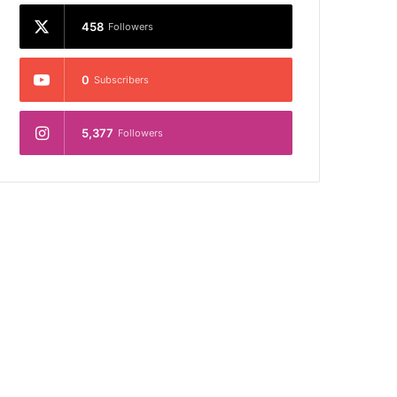
458
Followers
0
Subscribers
5,377
Followers