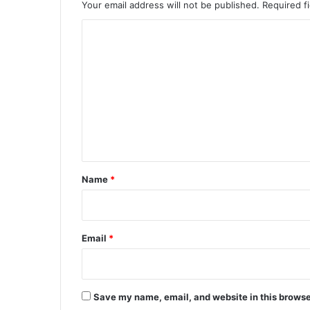
Your email address will not be published.
Required f
C
o
m
m
e
n
t
*
Name
*
Email
*
Save my name, email, and website in this browse