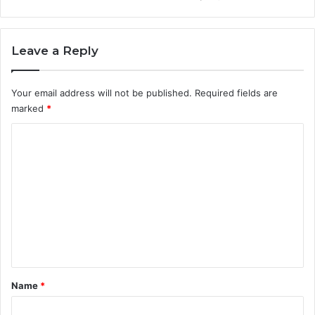
Leave a Reply
Your email address will not be published.
Required fields are
marked
*
C
o
m
m
e
n
t
*
Name
*