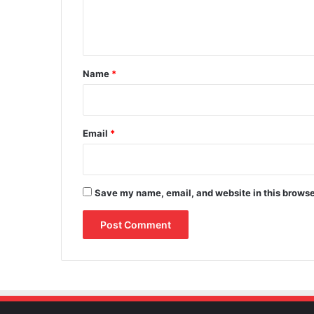
e
n
t
*
Name
*
Email
*
Save my name, email, and website in this browse