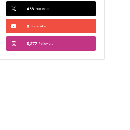
458
Followers
0
Subscribers
5,377
Followers