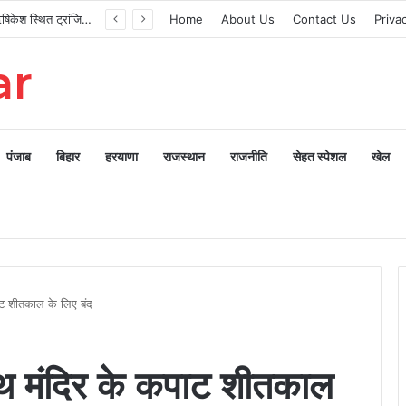
मुख्यमंत्री ने ऋषिकेश स्थित ट्रांजिट कैंप का किया औचक निरीक्षण
Home
About Us
Contact Us
Priva
ar
पंजाब
बिहार
हरयाणा
राजस्थान
राजनीति
सेहत स्पेशल
खेल
पाट शीतकाल के लिए बंद
नाथ मंदिर के कपाट शीतकाल