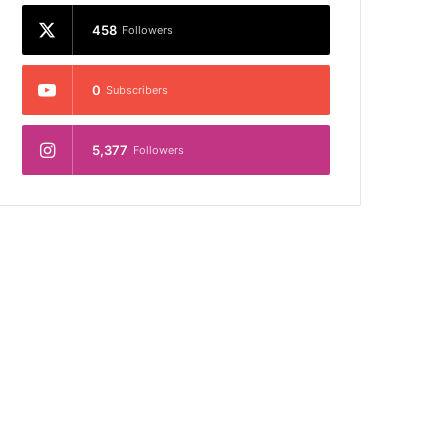
458
Followers
0
Subscribers
5,377
Followers