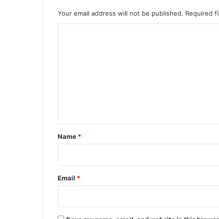
Your email address will not be published.
Required f
C
o
m
m
e
n
t
*
Name
*
Email
*