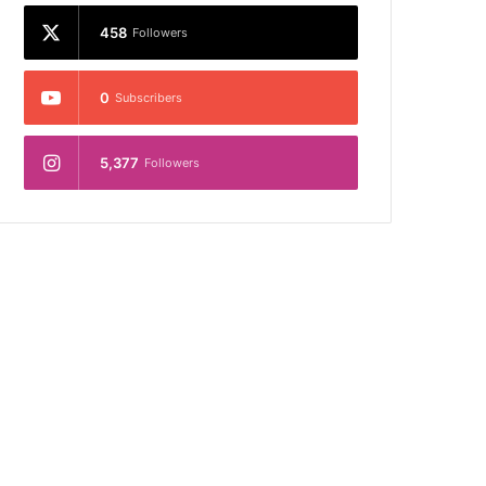
458
Followers
0
Subscribers
5,377
Followers