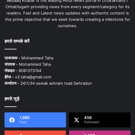
Bebaaq Khabar is the leading Hindi News portal in Uttarakhand /
Chhattisgarh providing news from every segment/category for its
readers. Fast and Latest news updates with authentic content is
the prime objective that we seek towards creating a milestone for
ourselves.
हमसे सम्पर्क करें
प्रकाशक -
Mohammed Taha
संपादक -
Mohammed Taha
मोबाइल -
8081373744
ईमेल -
x3.taha@gmail.com
कार्यालय -
34/1/34 sewak ashram road Dehradun
हमसे जुड़े
1,980
458
Fans
Followers