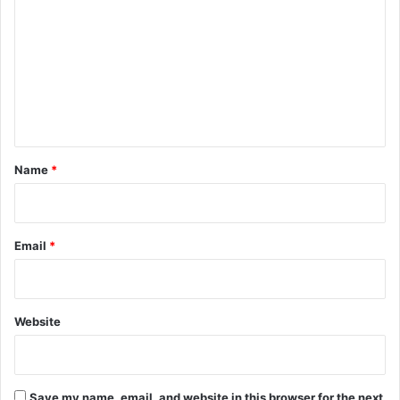
o
m
m
e
n
t
*
Name
*
Email
*
Website
Save my name, email, and website in this browser for the next