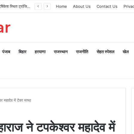
मुख्यमंत्री ने ऋषिकेश स्थित ट्रांजिट कैंप का किया औचक निरीक्षण
Home
About Us
Contact Us
Priva
ar
पंजाब
बिहार
हरयाणा
राजस्थान
राजनीति
सेहत स्पेशल
खेल
वर महादेव में टेका मत्था
हाराज ने टपकेश्वर महादेव में