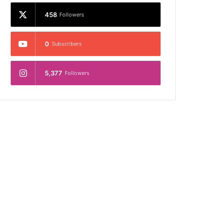
458
Followers
0
Subscribers
5,377
Followers