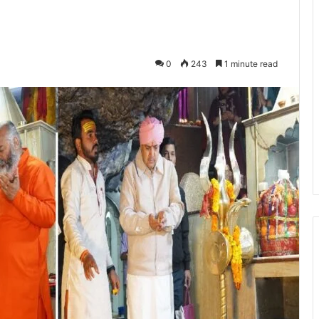
0
243
1 minute read