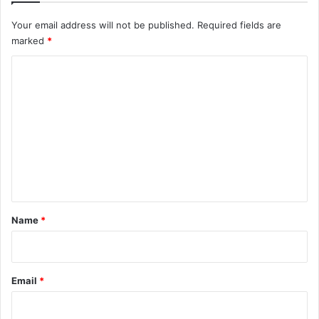
Your email address will not be published.
Required fields are
marked
*
C
o
m
m
e
n
t
*
Name
*
Email
*