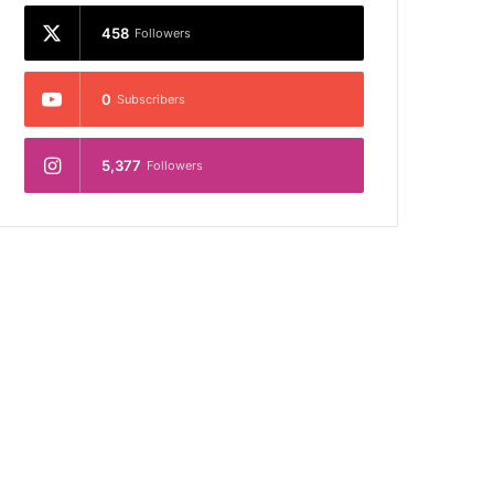
458
Followers
0
Subscribers
5,377
Followers