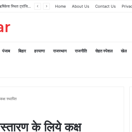
मुख्यमंत्री ने ऋषिकेश स्थित ट्रांजिट कैंप का किया औचक निरीक्षण
Home
About Us
Contact Us
Priva
ar
पंजाब
बिहार
हरयाणा
राजस्थान
राजनीति
सेहत स्पेशल
खेल
कक्ष स्थापित
्तारण के लिये कक्ष