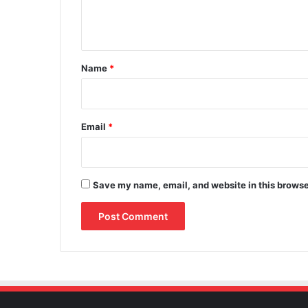
e
n
t
*
Name
*
Email
*
Save my name, email, and website in this browse