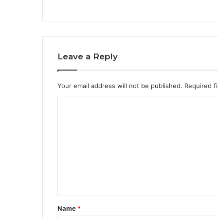
Leave a Reply
Your email address will not be published.
Required f
C
o
m
m
e
n
t
*
Name
*