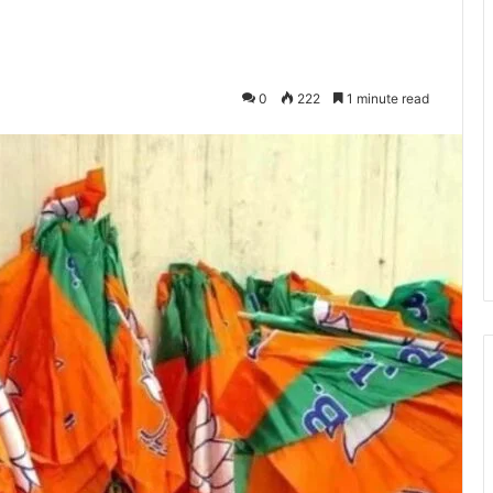
0
222
1 minute read