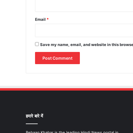
Email
*
Save my name, email, and website in this browse
हमारे बारे में
Bebaaq Khabar is the leading Hindi News portal in