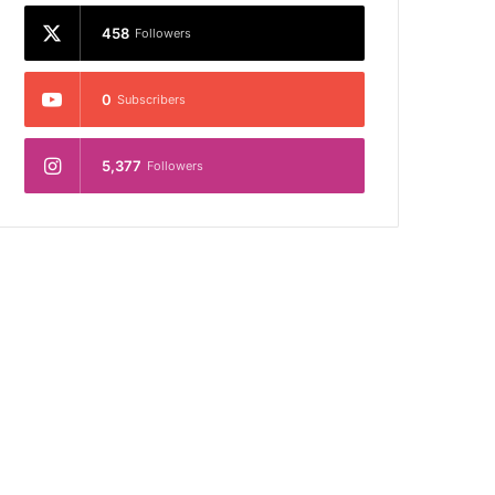
458
Followers
0
Subscribers
5,377
Followers