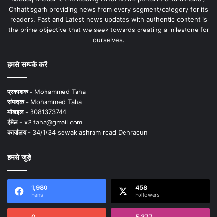
Chhattisgarh providing news from every segment/category for its
readers. Fast and Latest news updates with authentic content is
the prime objective that we seek towards creating a milestone for
ourselves.
हमसे सम्पर्क करें
प्रकाशक -
Mohammed Taha
संपादक -
Mohammed Taha
मोबाइल -
8081373744
ईमेल -
x3.taha@gmail.com
कार्यालय -
34/1/34 sewak ashram road Dehradun
हमसे जुड़े
1,980
458
Fans
Followers
0
5,377