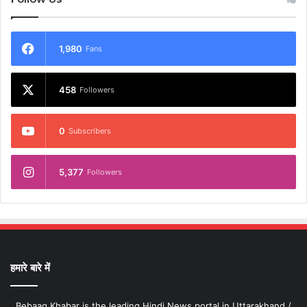
1,980
Fans
458
Followers
0
Subscribers
5,377
Followers
हमारे बारे में
Bebaaq Khabar is the leading Hindi News portal in Uttarakhand /