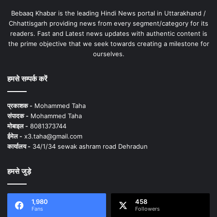
Bebaaq Khabar is the leading Hindi News portal in Uttarakhand /
Chhattisgarh providing news from every segment/category for its
readers. Fast and Latest news updates with authentic content is
the prime objective that we seek towards creating a milestone for
ourselves.
हमसे सम्पर्क करें
प्रकाशक -
Mohammed Taha
संपादक -
Mohammed Taha
मोबाइल -
8081373744
ईमेल -
x3.taha@gmail.com
कार्यालय -
34/1/34 sewak ashram road Dehradun
हमसे जुड़े
1,980
458
Fans
Followers