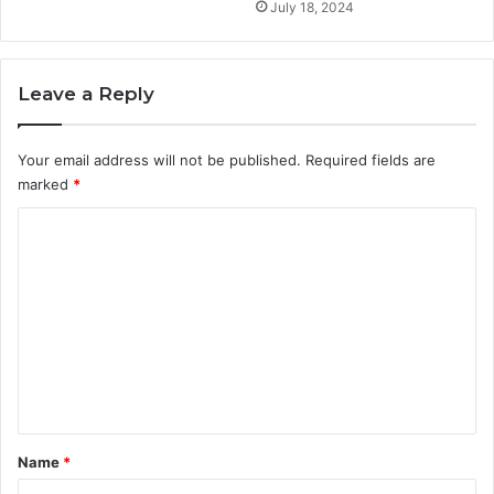
July 18, 2024
Leave a Reply
Your email address will not be published.
Required fields are
marked
*
C
o
m
m
e
n
t
*
Name
*