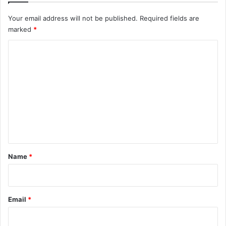
Your email address will not be published.
Required fields are
marked
*
C
o
m
m
e
n
t
*
Name
*
Email
*