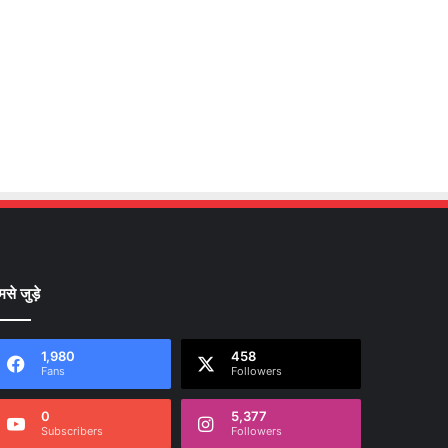
मसे जुड़े
1,980
458
Fans
Followers
0
5,377
Subscribers
Followers