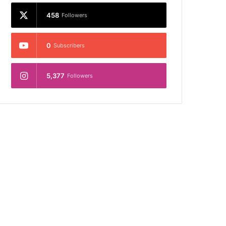
458
Followers
0
Subscribers
5,377
Followers