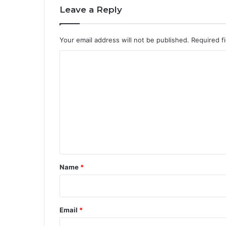
Leave a Reply
Your email address will not be published.
Required f
C
o
m
m
e
n
t
*
Name
*
Email
*