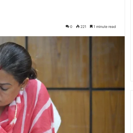
0
221
1 minute read