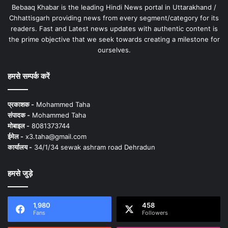
Bebaaq Khabar is the leading Hindi News portal in Uttarakhand /
Chhattisgarh providing news from every segment/category for its
readers. Fast and Latest news updates with authentic content is
the prime objective that we seek towards creating a milestone for
ourselves.
हमसे सम्पर्क करें
प्रकाशक -
Mohammed Taha
संपादक -
Mohammed Taha
मोबाइल -
8081373744
ईमेल -
x3.taha@gmail.com
कार्यालय -
34/1/34 sewak ashram road Dehradun
हमसे जुड़े
1,980
458
Fans
Followers