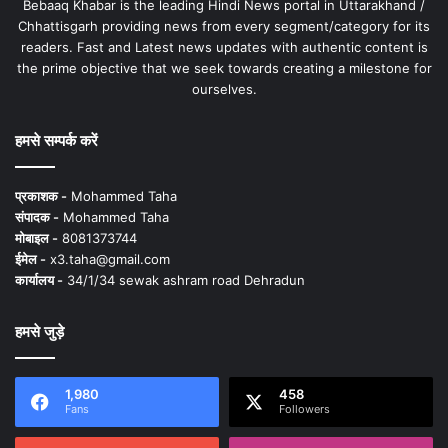
Bebaaq Khabar is the leading Hindi News portal in Uttarakhand /
Chhattisgarh providing news from every segment/category for its
readers. Fast and Latest news updates with authentic content is
the prime objective that we seek towards creating a milestone for
ourselves.
हमसे सम्पर्क करें
प्रकाशक -
Mohammed Taha
संपादक -
Mohammed Taha
मोबाइल -
8081373744
ईमेल -
x3.taha@gmail.com
कार्यालय -
34/1/34 sewak ashram road Dehradun
हमसे जुड़े
1,980
458
Fans
Followers