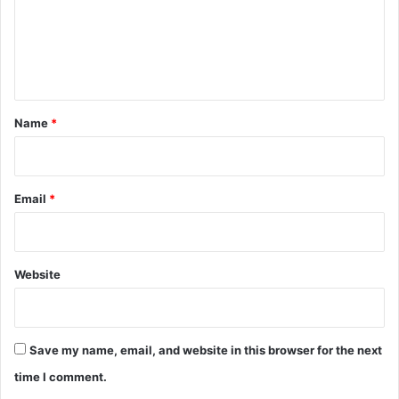
m
e
n
t
*
Name
*
Email
*
Website
Save my name, email, and website in this browser for the next
time I comment.