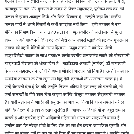
गठबंधन की विचारधारा केवल एक ही है ‘राष्ट्र का विकास’ ! उत्तर के हिमालय से,
कन्याकुमारी तक और गुजरात के कच्छ से लेकर महाराष्ट्र, पूर्वांचल तक देश की
जनता से हमारा आवाहन सिर्फ और सिर्फ ‘विकास’ है। उन्होंने कहा कि भारतीय
जनता पार्टी ने अपने विचारों से कभी समझौता नहीं किया। इसी सरकार ने राम
मंदिर का निर्माण किया, धारा 370 हटाकर जम्मू कश्मीर को आतंकवाद से मुक्त
किया। सबसे महत्वपूर्ण, ‘तीन तलाक़’ जैसे अन्यायकारी पद्धति को हटाकर मुसलमान
समाज की बहनों-बेटियों को न्याय दिलाया। उद्धव ठाकरे ने कांग्रेस जैसी
राष्ट्रविरोधी ताकतों के साथ गठबंधन करके स्वर्गीय बालासाहेब ठाकरे की गौरवशाली
राष्ट्रवादी विरासत को धोखा दिया है। महाविकास आघाडी (माविआ) की लापरवाही
के कारण महाराष्ट्र के लोगों ने अपना ओबीसी आरक्षण खो दिया है। उन्होंने कहा कि
घमंडिया ठगबंधन के नेता खुलेआम हिंदू देवी-देवताओं की आलोचना करते हैं। मैं
उन्हें चेतावनी देता हूं कि यदि उन्होंने निकट भविष्य में इस तरह की गलती की, तो
उन्हें सलाखों के पीछे डाल दिया जाएगा क्योंकि मौजूदा सरकार हिंदुत्ववादी सरकार
है। श्री महाराज ने आदिवासी समुदाय को आश्वस्त किया कि प्रधानमंत्री नरेंद्र
मोदी के नेतृत्व में उनका आरक्षण सुरक्षित है। भाजपा आदिवासियों का बहुत सम्मान
करती है और इसलिए हमने आदिवासी महिला को भारत का राष्ट्रपति बनाया है।
उन्होंने कहा कि नरेंद्र मोदी के लिए वोट का समर्थन करना सामाजिक प्रगति और
हाशिए पर मौजूद वर्गों के उत्थान की दिशा में एक कदम माना जाता है। जबकि इसके