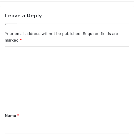
Leave a Reply
Your email address will not be published.
Required fields are
marked
*
C
o
m
m
e
n
t
*
Name
*