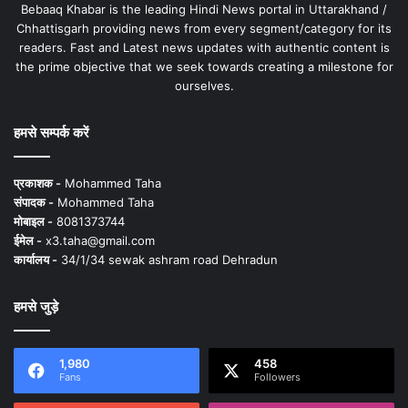
Bebaaq Khabar is the leading Hindi News portal in Uttarakhand /
Chhattisgarh providing news from every segment/category for its
readers. Fast and Latest news updates with authentic content is
the prime objective that we seek towards creating a milestone for
ourselves.
हमसे सम्पर्क करें
प्रकाशक -
Mohammed Taha
संपादक -
Mohammed Taha
मोबाइल -
8081373744
ईमेल -
x3.taha@gmail.com
कार्यालय -
34/1/34 sewak ashram road Dehradun
हमसे जुड़े
1,980
458
Fans
Followers