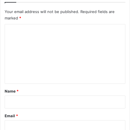
Your email address will not be published.
Required fields are
marked
*
C
o
m
m
e
n
t
*
Name
*
Email
*