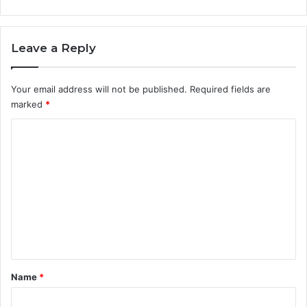
Leave a Reply
Your email address will not be published.
Required fields are
marked
*
C
o
m
m
e
n
t
*
Name
*