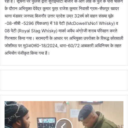
रही है। सूचना पर पुलिस द्वारा सुराईथोटा बाजार के आगे लोहे के पुल के पास चेकिंग
के दौरान अभियुक्त देवेंद्र कुमार पुत्र राजेश कुमार निवासी ग्राम-सैफपुर खादर
थाना मंडावर जनपद बिजनौर उत्तर प्रदेश उम्र 32वर्ष को वाहन संख्या यूके
-08-सीबी -5296 (पिकअप) में 18 पेटी (McDowell’sNo1 Whisky) व
08 पेटी (Royal Stag Whisky) मार्का अवैध अंग्रेजी शराब परिवहन करते
गिरफ्तार किया गया। बरामदगी के आधार पर अभियुक्त उपरोक्त के विरूद्ध कोतवाली
जोशीमठ पर मु0अ0सं0-18/2024, धारा-60/72 आबकारी अधिनियम के तहत
अभियोग पंजीकृत किया गया है।