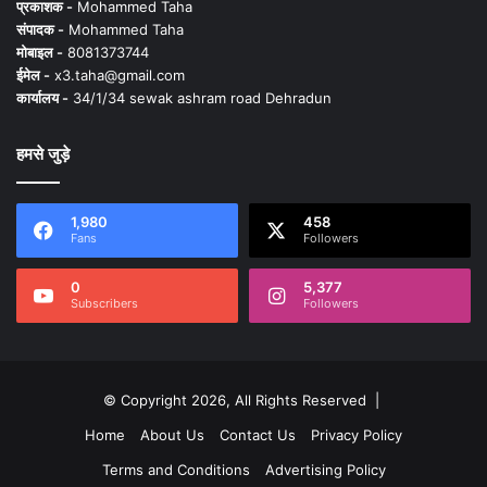
प्रकाशक -
Mohammed Taha
संपादक -
Mohammed Taha
मोबाइल -
8081373744
ईमेल -
x3.taha@gmail.com
कार्यालय -
34/1/34 sewak ashram road Dehradun
हमसे जुड़े
1,980
458
Fans
Followers
0
5,377
Subscribers
Followers
© Copyright 2026, All Rights Reserved |
Home
About Us
Contact Us
Privacy Policy
Terms and Conditions
Advertising Policy