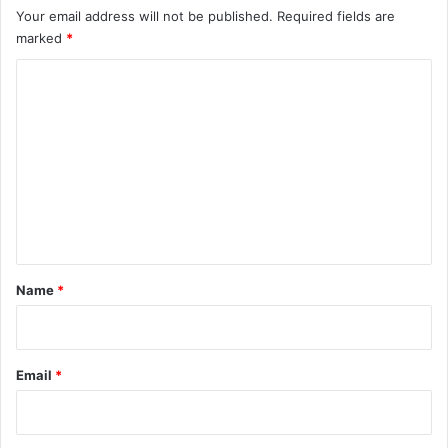
Your email address will not be published.
Required fields are
marked
*
C
o
m
m
e
n
t
*
Name
*
Email
*