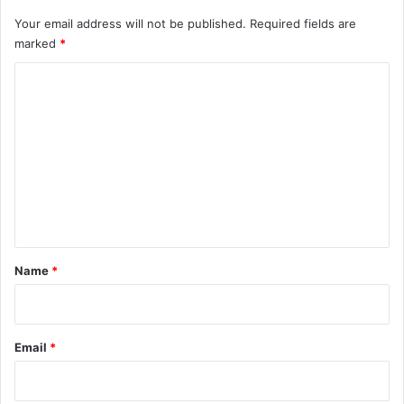
Your email address will not be published.
Required fields are
marked
*
C
o
m
m
e
n
t
*
Name
*
Email
*