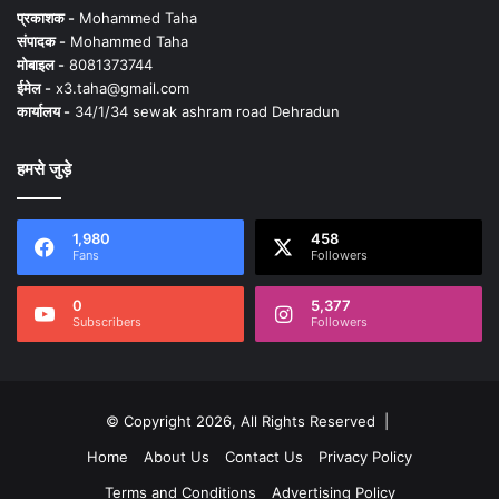
प्रकाशक -
Mohammed Taha
संपादक -
Mohammed Taha
मोबाइल -
8081373744
ईमेल -
x3.taha@gmail.com
कार्यालय -
34/1/34 sewak ashram road Dehradun
हमसे जुड़े
1,980
458
Fans
Followers
0
5,377
Subscribers
Followers
© Copyright 2026, All Rights Reserved |
Home
About Us
Contact Us
Privacy Policy
Terms and Conditions
Advertising Policy