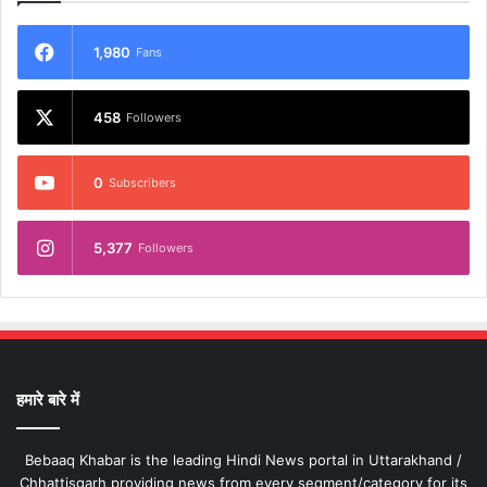
1,980
Fans
458
Followers
0
Subscribers
5,377
Followers
हमारे बारे में
Bebaaq Khabar is the leading Hindi News portal in Uttarakhand /
Chhattisgarh providing news from every segment/category for its