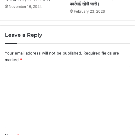
कार्रवाई रहेगी जारी।
November 16, 2024
February 23, 2026
Leave a Reply
Your email address will not be published.
Required fields are
marked
*
C
o
m
m
e
n
t
*