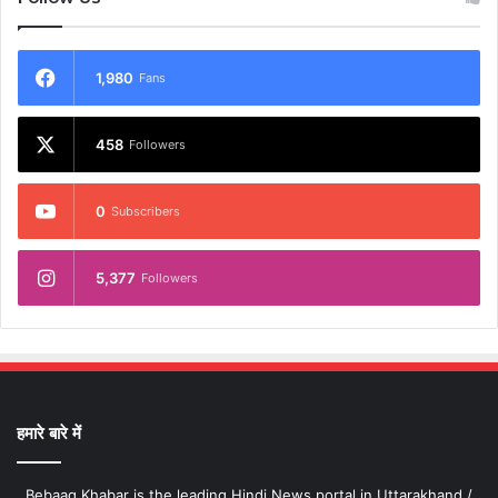
1,980
Fans
458
Followers
0
Subscribers
5,377
Followers
हमारे बारे में
Bebaaq Khabar is the leading Hindi News portal in Uttarakhand /