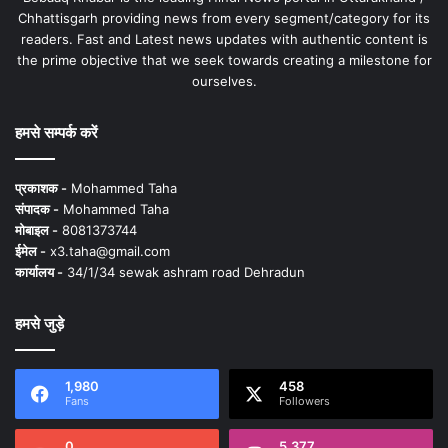
Chhattisgarh providing news from every segment/category for its
readers. Fast and Latest news updates with authentic content is
the prime objective that we seek towards creating a milestone for
ourselves.
हमसे सम्पर्क करें
प्रकाशक -
Mohammed Taha
संपादक -
Mohammed Taha
मोबाइल -
8081373744
ईमेल -
x3.taha@gmail.com
कार्यालय -
34/1/34 sewak ashram road Dehradun
हमसे जुड़े
1,980
458
Fans
Followers
0
5,377