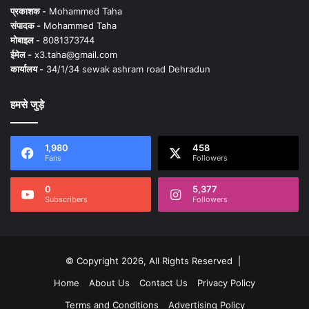
प्रकाशक -
Mohammed Taha
संपादक -
Mohammed Taha
मोबाइल -
8081373744
ईमेल -
x3.taha@gmail.com
कार्यालय -
34/1/34 sewak ashram road Dehradun
हमसे जुड़े
1,980
458
Fans
Followers
0
5,377
Subscribers
Followers
© Copyright 2026, All Rights Reserved |
Home
About Us
Contact Us
Privacy Policy
Terms and Conditions
Advertising Policy