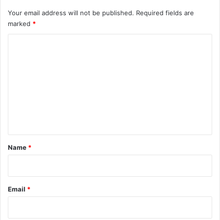
Your email address will not be published.
Required fields are
marked
*
C
o
m
m
e
n
t
*
Name
*
Email
*