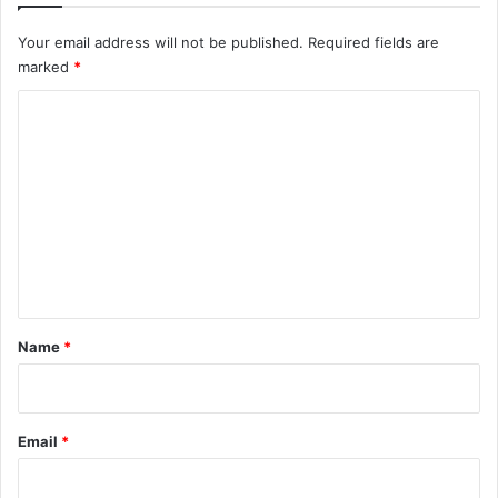
Your email address will not be published.
Required fields are
marked
*
C
o
m
m
e
n
t
*
Name
*
Email
*