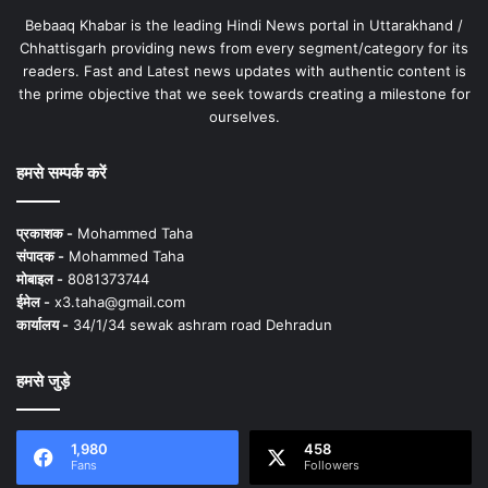
Bebaaq Khabar is the leading Hindi News portal in Uttarakhand /
Chhattisgarh providing news from every segment/category for its
readers. Fast and Latest news updates with authentic content is
the prime objective that we seek towards creating a milestone for
ourselves.
हमसे सम्पर्क करें
प्रकाशक -
Mohammed Taha
संपादक -
Mohammed Taha
मोबाइल -
8081373744
ईमेल -
x3.taha@gmail.com
कार्यालय -
34/1/34 sewak ashram road Dehradun
हमसे जुड़े
1,980
458
Fans
Followers