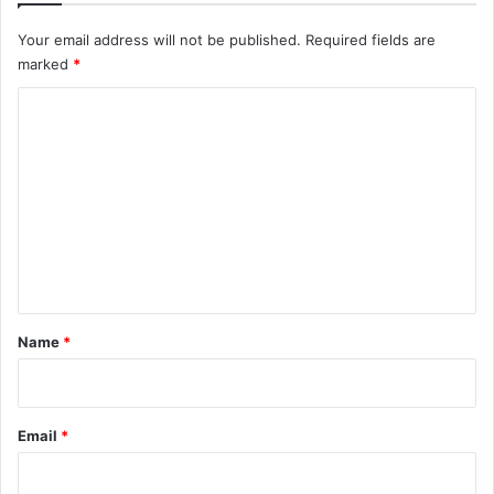
Your email address will not be published.
Required fields are
marked
*
C
o
m
m
e
n
t
*
Name
*
Email
*