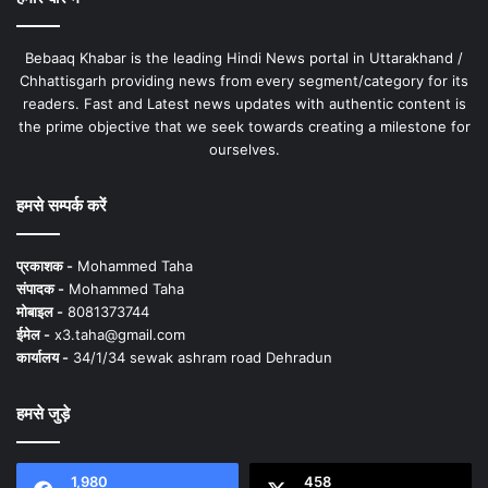
Bebaaq Khabar is the leading Hindi News portal in Uttarakhand /
Chhattisgarh providing news from every segment/category for its
readers. Fast and Latest news updates with authentic content is
the prime objective that we seek towards creating a milestone for
ourselves.
हमसे सम्पर्क करें
प्रकाशक -
Mohammed Taha
संपादक -
Mohammed Taha
मोबाइल -
8081373744
ईमेल -
x3.taha@gmail.com
कार्यालय -
34/1/34 sewak ashram road Dehradun
हमसे जुड़े
1,980
458