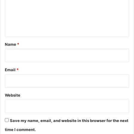
m
e
n
t
*
Name
*
Email
*
Website
Save my name, email, and website in this browser for the next
time I comment.