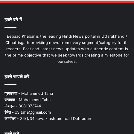
हमारे बारे में
Bebaaq Khabar is the leading Hindi News portal in Uttarakhand /
Chhattisgarh providing news from every segment/category for its
readers. Fast and Latest news updates with authentic content is
the prime objective that we seek towards creating a milestone for
ourselves.
हमसे सम्पर्क करें
प्रकाशक -
Mohammed Taha
संपादक -
Mohammed Taha
मोबाइल -
8081373744
ईमेल -
x3.taha@gmail.com
कार्यालय -
34/1/34 sewak ashram road Dehradun
हमसे जुड़े