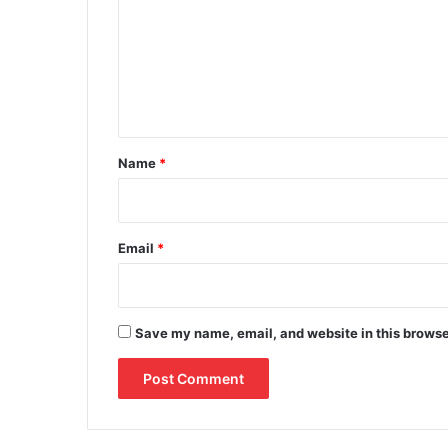
m
m
e
n
t
*
Name
*
Email
*
Save my name, email, and website in this browse