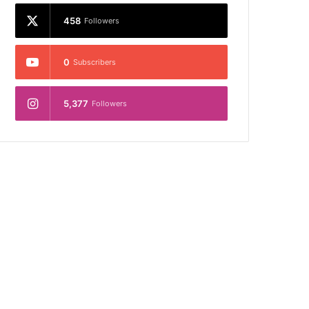
458
Followers
0
Subscribers
5,377
Followers