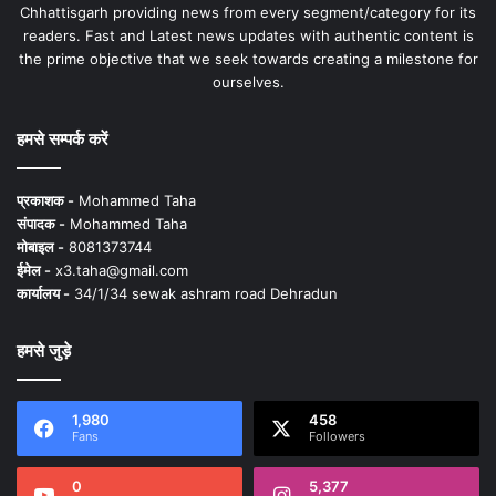
Chhattisgarh providing news from every segment/category for its
readers. Fast and Latest news updates with authentic content is
the prime objective that we seek towards creating a milestone for
ourselves.
हमसे सम्पर्क करें
प्रकाशक -
Mohammed Taha
संपादक -
Mohammed Taha
मोबाइल -
8081373744
ईमेल -
x3.taha@gmail.com
कार्यालय -
34/1/34 sewak ashram road Dehradun
हमसे जुड़े
1,980
458
Fans
Followers
0
5,377