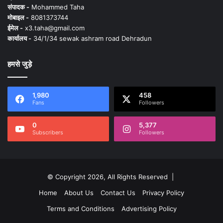
संपादक -
Mohammed Taha
मोबाइल -
8081373744
ईमेल -
x3.taha@gmail.com
कार्यालय -
34/1/34 sewak ashram road Dehradun
हमसे जुड़े
1,980
458
Fans
Followers
0
5,377
Subscribers
Followers
© Copyright 2026, All Rights Reserved |
Home
About Us
Contact Us
Privacy Policy
Terms and Conditions
Advertising Policy