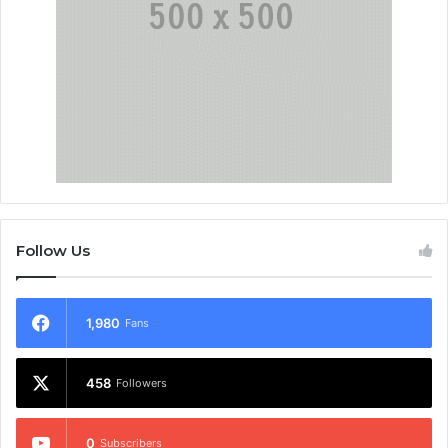
Follow Us
1,980
Fans
458
Followers
0
Subscribers