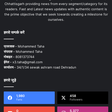
Chhattisgarh providing news from every segment/category for its
readers. Fast and Latest news updates with authentic content is
the prime objective that we seek towards creating a milestone for
ourselves.
हमसे सम्पर्क करें
प्रकाशक -
Mohammed Taha
संपादक -
Mohammed Taha
मोबाइल -
8081373744
ईमेल -
x3.taha@gmail.com
कार्यालय -
34/1/34 sewak ashram road Dehradun
हमसे जुड़े
1,980
458
Fans
Followers
0
5,377