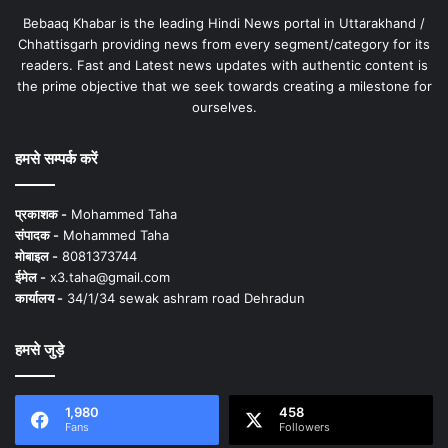
Bebaaq Khabar is the leading Hindi News portal in Uttarakhand /
Chhattisgarh providing news from every segment/category for its
readers. Fast and Latest news updates with authentic content is
the prime objective that we seek towards creating a milestone for
ourselves.
हमसे सम्पर्क करें
प्रकाशक -
Mohammed Taha
संपादक -
Mohammed Taha
मोबाइल -
8081373744
ईमेल -
x3.taha@gmail.com
कार्यालय -
34/1/34 sewak ashram road Dehradun
हमसे जुड़े
1,980
458
Fans
Followers