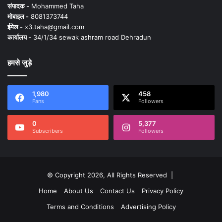
संपादक -
Mohammed Taha
मोबाइल -
8081373744
ईमेल -
x3.taha@gmail.com
कार्यालय -
34/1/34 sewak ashram road Dehradun
हमसे जुड़े
1,980
458
Fans
Followers
0
5,377
Subscribers
Followers
© Copyright 2026, All Rights Reserved |
Home
About Us
Contact Us
Privacy Policy
Terms and Conditions
Advertising Policy