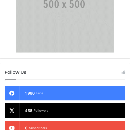
Follow Us
1,980
Fans
458
Followers
0
Subscribers