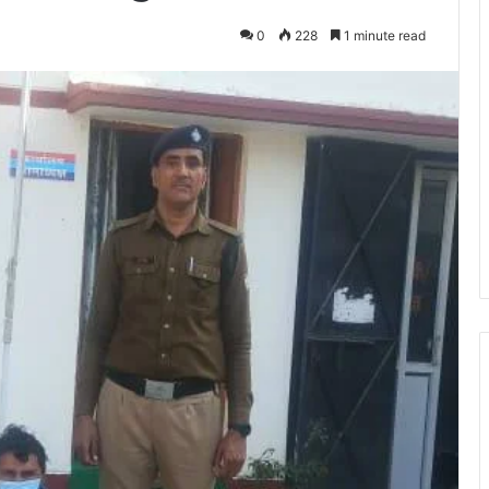
0
228
1 minute read