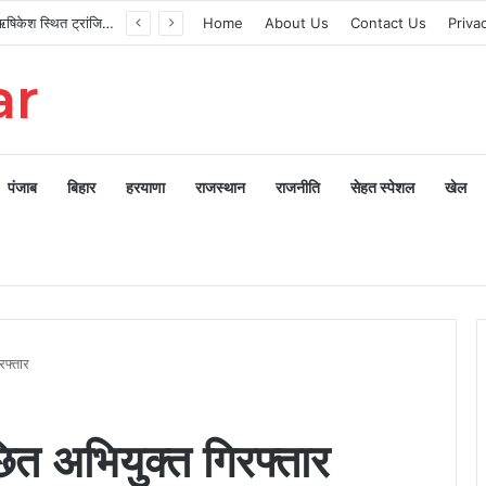
मुख्यमंत्री ने ऋषिकेश स्थित ट्रांजिट कैंप का किया औचक निरीक्षण
Home
About Us
Contact Us
Priva
ar
पंजाब
बिहार
हरयाणा
राजस्थान
राजनीति
सेहत स्पेशल
खेल
रफ्तार
छित अभियुक्त गिरफ्तार