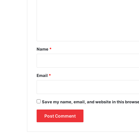
m
m
e
n
t
*
Name
*
Email
*
Save my name, email, and website in this browse