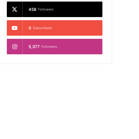
458
Followers
0
Subscribers
5,377
Followers