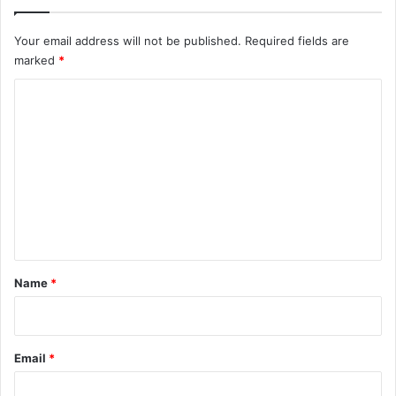
Your email address will not be published.
Required fields are
marked
*
C
o
m
m
e
n
t
*
Name
*
Email
*