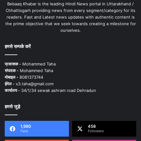
Bebaaq Khabar is the leading Hindi News portal in Uttarakhand /
Chhattisgarh providing news from every segment/category for its
readers. Fast and Latest news updates with authentic content is
the prime objective that we seek towards creating a milestone for
ourselves.
हमसे सम्पर्क करें
प्रकाशक -
Mohammed Taha
संपादक -
Mohammed Taha
मोबाइल -
8081373744
ईमेल -
x3.taha@gmail.com
कार्यालय -
34/1/34 sewak ashram road Dehradun
हमसे जुड़े
1,980
458
Fans
Followers