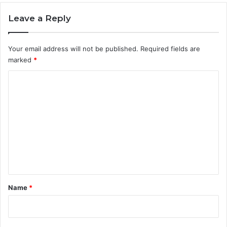
Leave a Reply
Your email address will not be published.
Required fields are
marked
*
C
o
m
m
e
n
t
*
Name
*