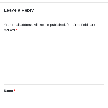
Leave a Reply
Your email address will not be published.
Required fields are
marked
*
C
o
m
m
e
n
t
*
Name
*