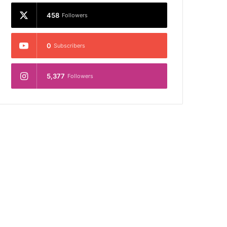
458
Followers
0
Subscribers
5,377
Followers