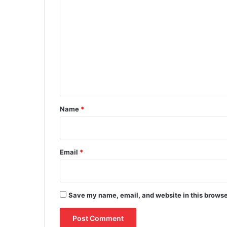
o
m
m
e
n
t
*
Name
*
Email
*
Save my name, email, and website in this browse