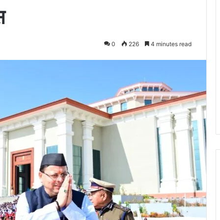
स
0
226
4 minutes read